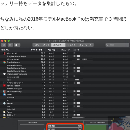
ッテリー持ちデータを集計したもの。
ちなみに私の2016年モデルMacBook Proは満充電で３時間ほ
どしか持たない。