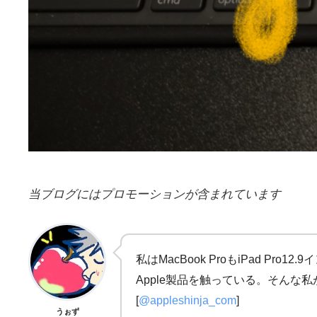
当ブログにはプロモーションが含まれています
私はMacBook ProもiPad
Apple製品を触っている。そんな私が
[
@appleshinja_com
]
うぉず