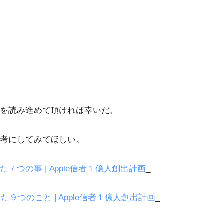
を読み進めて頂ければ幸いだ。
考にしてみてほしい。
た７つの事 | Apple信者１億人創出計画
_
かった９つのこと | Apple信者１億人創出計画
_