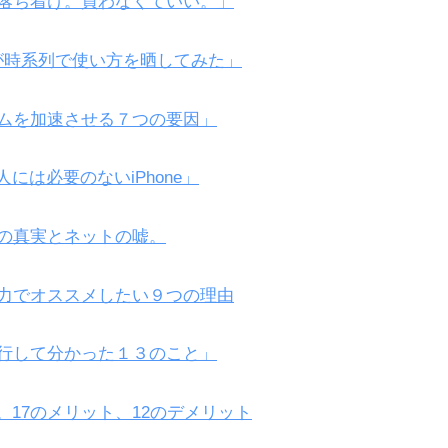
とけ。落ち着け。買わなくていい。」
e信者が時系列で使い方を晒してみた」
マリズムを加速させる７つの要因」
の人には必要のないiPhone」
１５の真実とネットの嘘。
xを全力でオススメしたい９つの理由
海外旅行して分かった１３のこと」
ビュー。17のメリット、12のデメリット